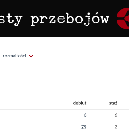
rozmaitości
debiut
staż
6
6
79
2