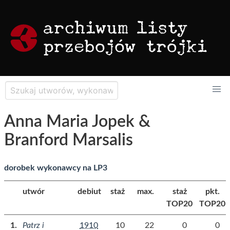
Anna Maria Jopek &
Branford Marsalis
dorobek wykonawcy na LP3
utwór
debiut
staż
max.
staż
pkt.
TOP20
TOP20
Patrz i
1910
10
22
0
0