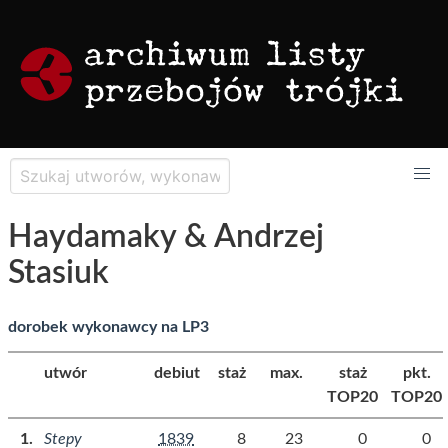
Haydamaky & Andrzej
Stasiuk
dorobek wykonawcy na LP3
utwór
debiut
staż
max.
staż
pkt.
TOP20
TOP20
Stepy
1839
8
23
0
0