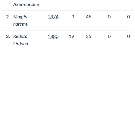
Akermańskie
Mogiły
1874
3
45
0
0
haremu
Reduta
1880
19
35
0
0
Ordona