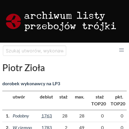
Piotr Zioła
dorobek wykonawcy na LP3
utwór
debiut
staż
max.
staż
pkt.
TOP20
TOP20
Podobny
1763
28
28
0
0
W ciemno
1783
2
49
0
0