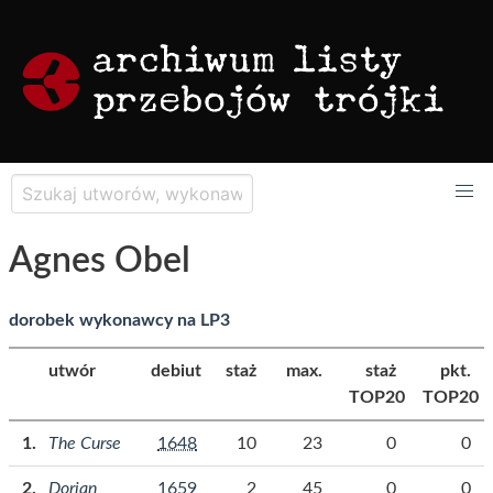
Agnes Obel
dorobek wykonawcy na LP3
utwór
debiut
staż
max.
staż
pkt.
TOP20
TOP20
The Curse
1648
10
23
0
0
Dorian
1659
2
45
0
0