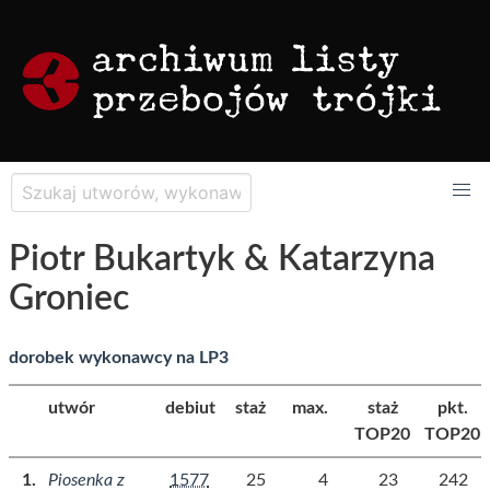
Piotr Bukartyk & Katarzyna
Groniec
dorobek wykonawcy na LP3
utwór
debiut
staż
max.
staż
pkt.
TOP20
TOP20
Piosenka z
1577
25
4
23
242