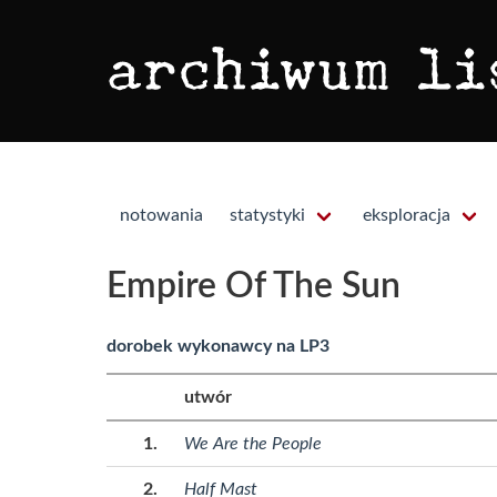
notowania
statystyki
eksploracja
Empire Of The Sun
dorobek wykonawcy na LP3
utwór
We Are the People
Half Mast