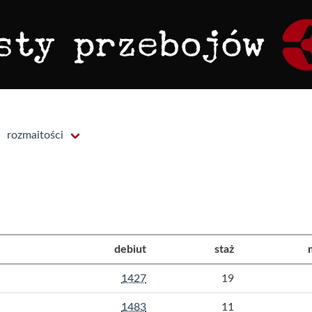
rozmaitości
debiut
staż
1427
19
1483
11