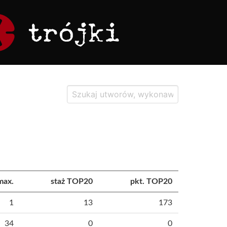
max.
staż TOP20
pkt. TOP20
1
13
173
34
0
0