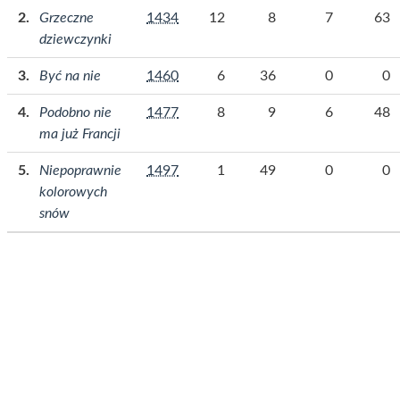
Grzeczne
1434
12
8
7
63
dziewczynki
Być na nie
1460
6
36
0
0
Podobno nie
1477
8
9
6
48
ma już Francji
Niepoprawnie
1497
1
49
0
0
kolorowych
snów