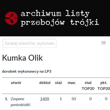
Kumka Olik
dorobek wykonawcy na LP3
utwór
debiut
staż
max.
staż
pkt.
TOP20
TOP20
Zaspane
1409
1
50
0
0
poniedziałki