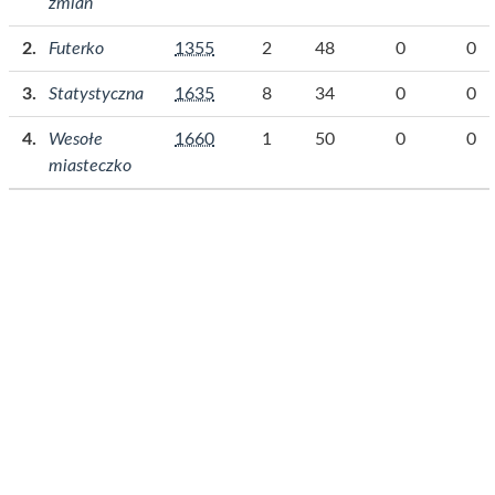
zmian
Futerko
1355
2
48
0
0
Statystyczna
1635
8
34
0
0
Wesołe
1660
1
50
0
0
miasteczko