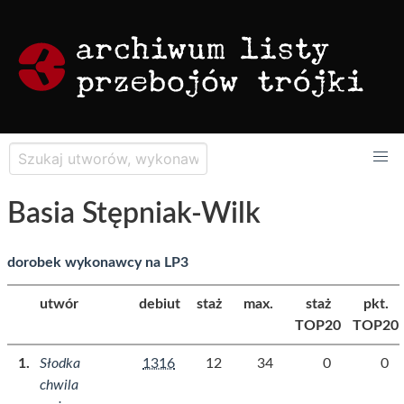
Basia Stępniak-Wilk
dorobek wykonawcy na LP3
utwór
debiut
staż
max.
staż
pkt.
TOP20
TOP20
Słodka
1316
12
34
0
0
chwila