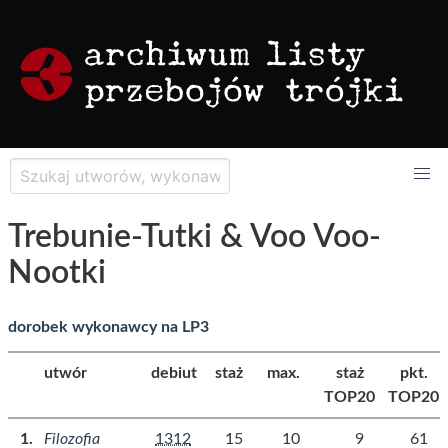
Trebunie-Tutki & Voo Voo-
Nootki
dorobek wykonawcy na LP3
utwór
debiut
staż
max.
staż
pkt.
TOP20
TOP20
Filozofia
1312
15
10
9
61