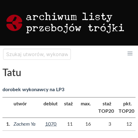
Tatu
dorobek wykonawcy na LP3
utwór
debiut
staż
max.
staż
pkt.
TOP20
TOP20
Zachem Ya
1070
11
16
3
12