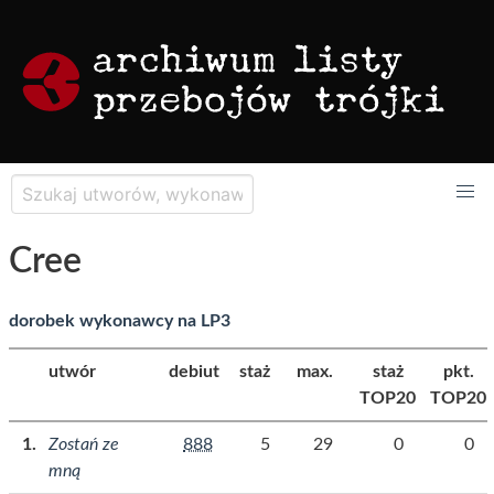
Cree
dorobek wykonawcy na LP3
utwór
debiut
staż
max.
staż
pkt.
TOP20
TOP20
Zostań ze
888
5
29
0
0
mną