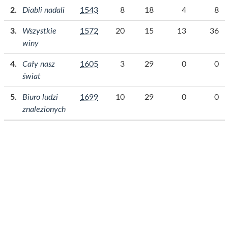
Diabli nadali
1543
8
18
4
8
Wszystkie
1572
20
15
13
36
winy
Cały nasz
1605
3
29
0
0
świat
Biuro ludzi
1699
10
29
0
0
znalezionych