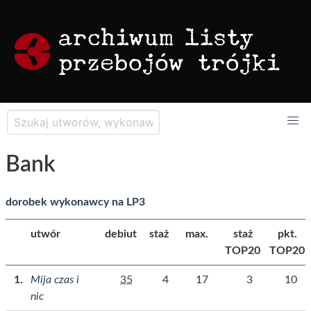
Bank
dorobek wykonawcy na LP3
utwór
debiut
staż
max.
staż
pkt.
TOP20
TOP20
Mija czas i
35
4
17
3
10
nic