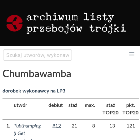
Chumbawamba
dorobek wykonawcy na LP3
utwór
debiut
staż
max.
staż
pkt.
TOP20
TOP20
Tubthumping
812
21
8
13
121
(I Get