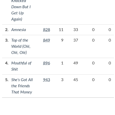
Knocked
Down But I
Get Up
Again)
Amnesia
828
11
33
0
0
Top of the
849
9
37
0
0
World (Olé,
Olé, Olé)
Mouthful of
896
1
49
0
0
Shit
She's Got All
943
3
45
0
0
the Friends
That Money