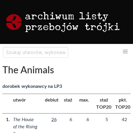
The Animals
dorobek wykonawcy na LP3
utwór
debiut
staż
max.
staż
pkt.
TOP20
TOP20
The House
26
6
6
5
42
of the Rising