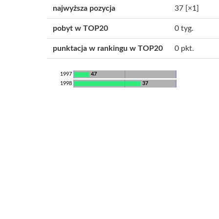
najwyższa pozycja
37
[×1]
pobyt w TOP20
0 tyg.
punktacja w rankingu w TOP20
0 pkt.
1997
47
1998
37