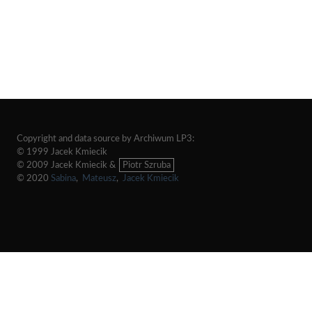
Copyright and data source by Archiwum LP3:
© 1999 Jacek Kmiecik
© 2009 Jacek Kmiecik &
Piotr Szruba
© 2020
Sabina
,
Mateusz
,
Jacek Kmiecik