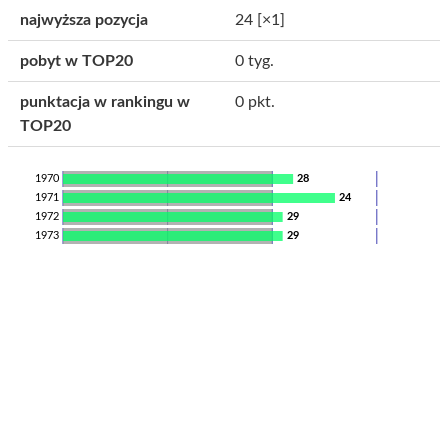
najwyższa pozycja
24
[×1]
pobyt w TOP20
0 tyg.
punktacja w rankingu w
0 pkt.
TOP20
1970
28
1971
24
1972
29
1973
29