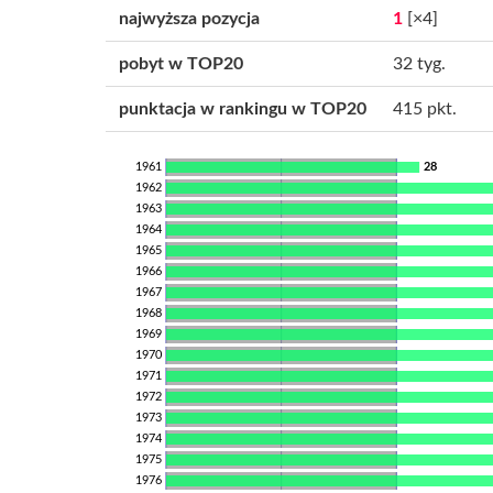
najwyższa pozycja
1
[×4]
pobyt w TOP20
32 tyg.
punktacja w rankingu w TOP20
415 pkt.
1961
28
1962
1963
1964
1965
1966
1967
1968
1969
1970
1971
1972
1973
1974
1975
1976