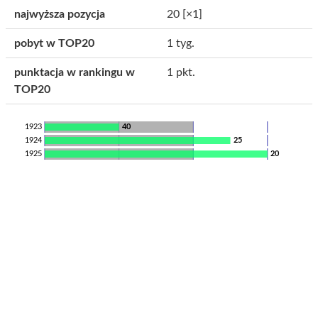
najwyższa pozycja
20
[×1]
pobyt w TOP20
1 tyg.
punktacja w rankingu w
1 pkt.
TOP20
1923
40
1924
25
1925
20