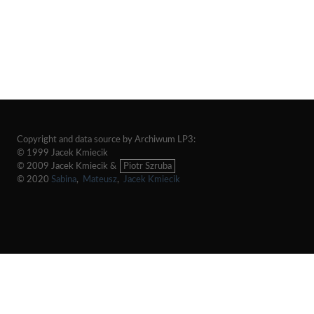
Copyright and data source by Archiwum LP3:
© 1999 Jacek Kmiecik
© 2009 Jacek Kmiecik &
Piotr Szruba
© 2020
Sabina
,
Mateusz
,
Jacek Kmiecik