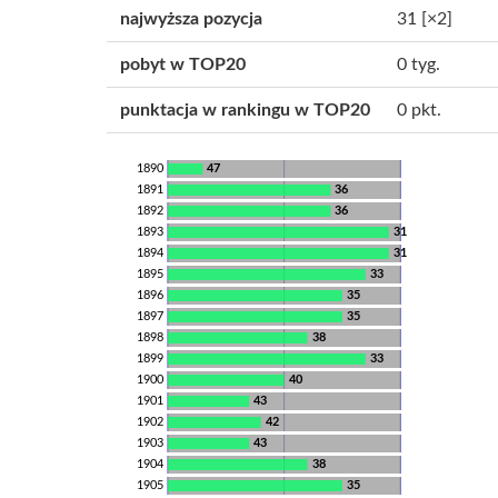
najwyższa pozycja
31
[×2]
pobyt w TOP20
0 tyg.
punktacja w rankingu w TOP20
0 pkt.
1890
47
1891
36
1892
36
1893
31
1894
31
1895
33
1896
35
1897
35
1898
38
1899
33
1900
40
1901
43
1902
42
1903
43
1904
38
1905
35