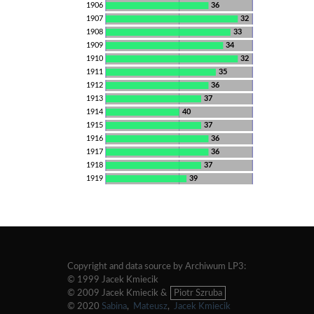
1906
36
1907
32
1908
33
1909
34
1910
32
1911
35
1912
36
1913
37
1914
40
1915
37
1916
36
1917
36
1918
37
1919
39
Copyright and data source by Archiwum LP3:
© 1999 Jacek Kmiecik
© 2009 Jacek Kmiecik &
Piotr Szruba
© 2020
Sabina
,
Mateusz
,
Jacek Kmiecik