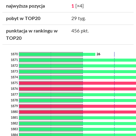
najwyższa pozycja
1
[×4]
pobyt w TOP20
29 tyg.
punktacja w rankingu w
456 pkt.
TOP20
1870
26
1871
1872
1873
1874
1875
1876
1877
1878
1879
1880
1881
1882
1883
1884