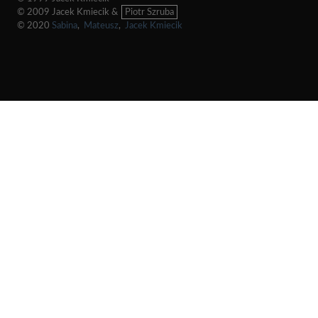
© 2009 Jacek Kmiecik &
Piotr Szruba
© 2020
Sabina
,
Mateusz
,
Jacek Kmiecik