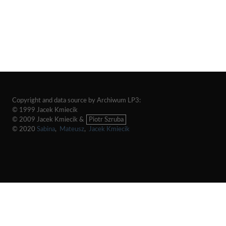
Copyright and data source by Archiwum LP3:
© 1999 Jacek Kmiecik
© 2009 Jacek Kmiecik &
Piotr Szruba
© 2020
Sabina
,
Mateusz
,
Jacek Kmiecik