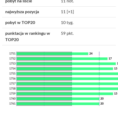
pobyt na liście
11 not.
najwyższa pozycja
11
[×1]
pobyt w TOP20
10 tyg.
punktacja w rankingu w
59 pkt.
TOP20
1751
24
1752
17
1753
1754
15
1755
1756
1757
1758
1759
15
1760
20
1761
20