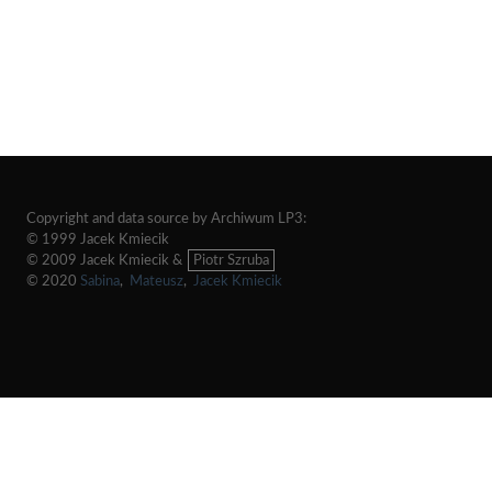
Copyright and data source by Archiwum LP3:
© 1999 Jacek Kmiecik
© 2009 Jacek Kmiecik &
Piotr Szruba
© 2020
Sabina
,
Mateusz
,
Jacek Kmiecik