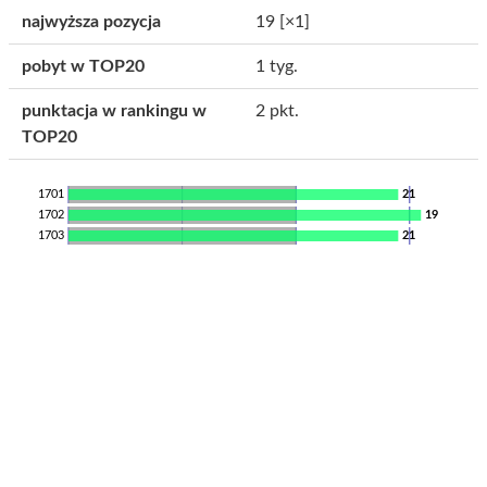
najwyższa pozycja
19
[×1]
pobyt w TOP20
1 tyg.
punktacja w rankingu w
2 pkt.
TOP20
1701
21
1702
19
1703
21