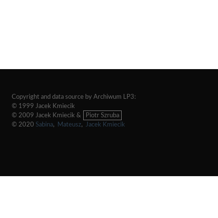
Copyright and data source by Archiwum LP3:
© 1999 Jacek Kmiecik
© 2009 Jacek Kmiecik &
Piotr Szruba
© 2020
Sabina
,
Mateusz
,
Jacek Kmiecik