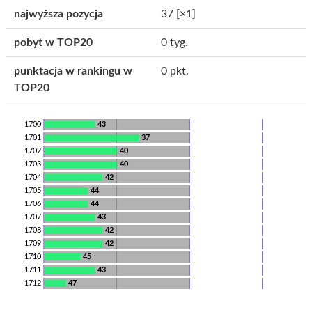
najwyższa pozycja
37
[×1]
pobyt w TOP20
0 tyg.
punktacja w rankingu w
0 pkt.
TOP20
1700
43
1701
37
1702
40
1703
40
1704
42
1705
44
1706
44
1707
43
1708
42
1709
42
1710
45
1711
43
1712
47