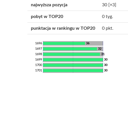
najwyższa pozycja
30
[×3]
pobyt w TOP20
0 tyg.
punktacja w rankingu w TOP20
0 pkt.
1696
36
1697
32
1698
31
1699
30
1700
30
1701
30