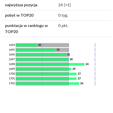
najwyższa pozycja
24
[×1]
pobyt w TOP20
0 tyg.
punktacja w rankingu w
0 pkt.
TOP20
1694
42
1695
35
1696
31
1697
30
1698
24
1699
29
1700
27
1701
27
1702
26