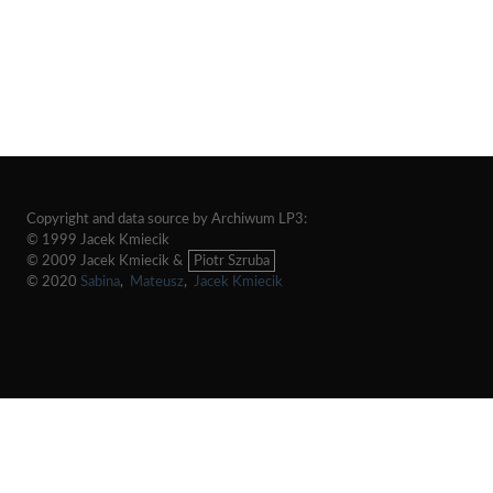
Copyright and data source by Archiwum LP3:
© 1999 Jacek Kmiecik
© 2009 Jacek Kmiecik &
Piotr Szruba
© 2020
Sabina
,
Mateusz
,
Jacek Kmiecik