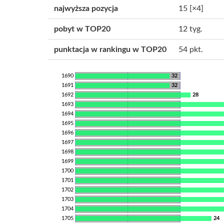
najwyższa pozycja
15
[×4]
pobyt w TOP20
12 tyg.
punktacja w rankingu w TOP20
54 pkt.
1690
32
1691
32
1692
28
1693
1694
1695
1696
1697
1698
1699
1700
1701
1702
1703
1704
1705
24