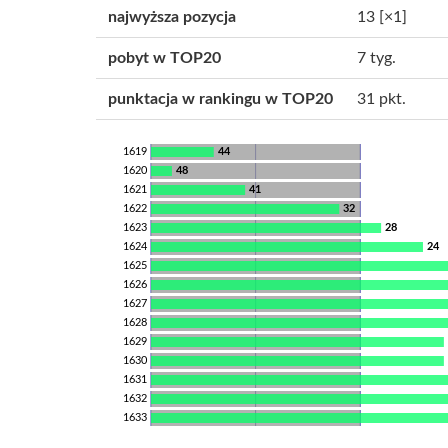
najwyższa pozycja
13
[×1]
pobyt w TOP20
7 tyg.
punktacja w rankingu w TOP20
31 pkt.
1619
44
1620
48
1621
41
1622
32
1623
28
1624
24
1625
1626
1627
1628
1629
1630
1631
1632
1633