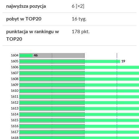
najwyższa pozycja
6
[×2]
pobyt w TOP20
16 tyg.
punktacja w rankingu w
178 pkt.
TOP20
1604
46
1605
19
1606
1607
1608
1609
1610
1611
1612
1613
1614
1615
1616
1617
1618