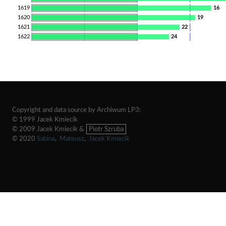
1619
16
1620
19
1621
22
1622
24
Copyright and data source by Archiwum LP3:
© 1999 Jacek Kmiecik
© 2009 Jacek Kmiecik &
Piotr Szruba
© 2020
Sabina
,
Mateusz
,
Jacek Kmiecik