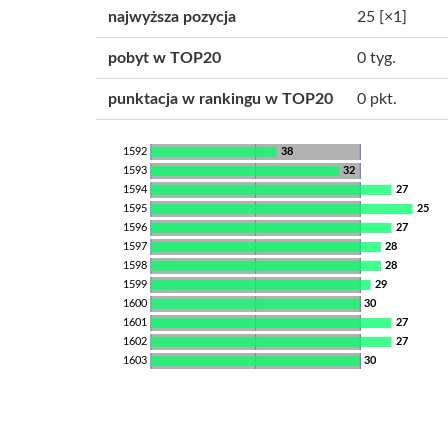
najwyższa pozycja
25
[×1]
pobyt w TOP20
0 tyg.
punktacja w rankingu w TOP20
0 pkt.
1592
38
1593
32
1594
27
1595
25
1596
27
1597
28
1598
28
1599
29
1600
30
1601
27
1602
27
1603
30