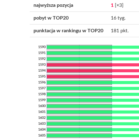
najwyższa pozycja
1
[×3]
pobyt w TOP20
16 tyg.
punktacja w rankingu w TOP20
181 pkt.
1590
1591
1592
1593
1594
1595
1596
1597
1598
1599
1600
1601
1602
1603
1604
1605