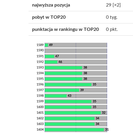
najwyższa pozycja
29
[×2]
pobyt w TOP20
0 tyg.
punktacja w rankingu w TOP20
0 pkt.
1589
49
1590
1591
47
1592
46
1593
38
1594
38
1595
38
1596
35
1597
39
1598
43
1599
35
1600
35
1601
32
1602
34
1603
34
1604
31