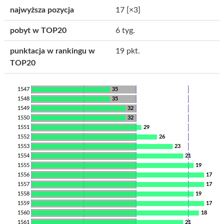
najwyższa pozycja
17
[×3]
pobyt w TOP20
6 tyg.
punktacja w rankingu w
19 pkt.
TOP20
1547
35
1548
35
1549
32
1550
32
1551
29
1552
26
1553
23
1554
21
1555
19
1556
17
1557
17
1558
19
1559
17
1560
18
1561
21