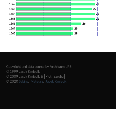
1562
21
1563
22
1564
21
1565
21
1566
26
1567
29
1568
29
Copyright and data source by Archiwum LP3:
© 1999 Jacek Kmiecik
© 2009 Jacek Kmiecik &
Piotr Szruba
© 2020
Sabina
,
Mateusz
,
Jacek Kmiecik