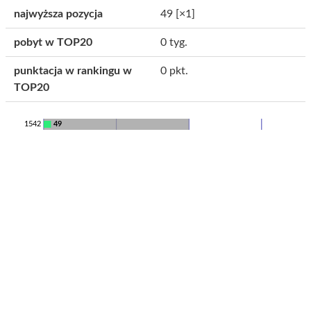
najwyższa pozycja
49
[×1]
pobyt w TOP20
0 tyg.
punktacja w rankingu w
0 pkt.
TOP20
1542
49