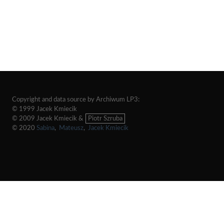
Copyright and data source by Archiwum LP3:
© 1999 Jacek Kmiecik
© 2009 Jacek Kmiecik &
Piotr Szruba
© 2020
Sabina
,
Mateusz
,
Jacek Kmiecik