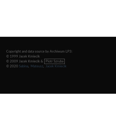
Copyright and data source by Archiwum LP3:
© 1999 Jacek Kmiecik
© 2009 Jacek Kmiecik &
Piotr Szruba
© 2020
Sabina
,
Mateusz
,
Jacek Kmiecik