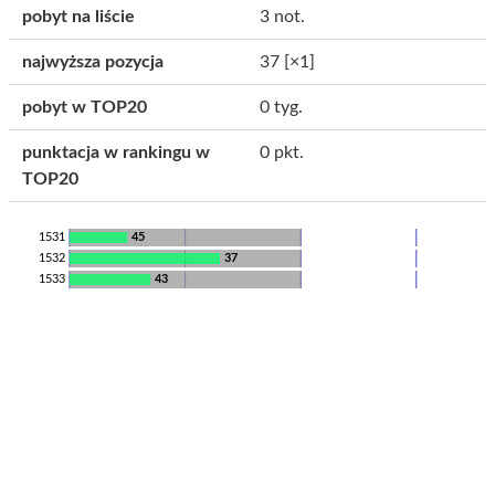
pobyt na liście
3 not.
najwyższa pozycja
37
[×1]
pobyt w TOP20
0 tyg.
punktacja w rankingu w
0 pkt.
TOP20
1531
45
1532
37
1533
43