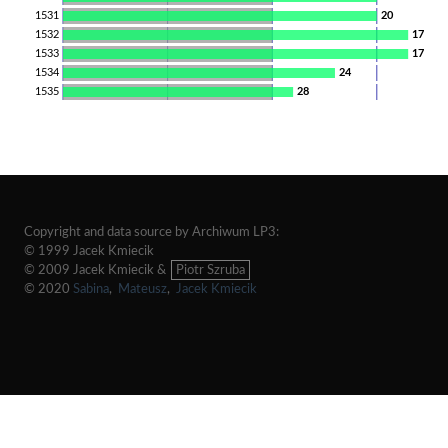
1531
20
1532
17
1533
17
1534
24
1535
28
Copyright and data source by Archiwum LP3:
© 1999 Jacek Kmiecik
© 2009 Jacek Kmiecik &
Piotr Szruba
© 2020
Sabina
,
Mateusz
,
Jacek Kmiecik