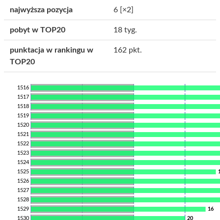
najwyższa pozycja
6
[×2]
pobyt w TOP20
18 tyg.
punktacja w rankingu w
162 pkt.
TOP20
1516
1517
1518
1519
1520
1521
1522
1523
1524
1525
1526
1527
1528
1529
16
1530
20