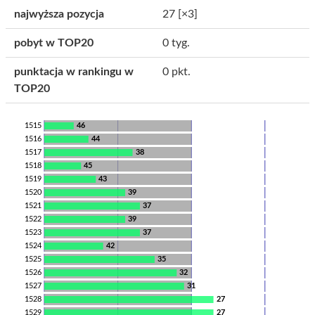
najwyższa pozycja
27
[×3]
pobyt w TOP20
0 tyg.
punktacja w rankingu w
0 pkt.
TOP20
1515
46
1516
44
1517
38
1518
45
1519
43
1520
39
1521
37
1522
39
1523
37
1524
42
1525
35
1526
32
1527
31
1528
27
1529
27