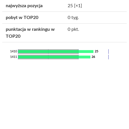
najwyższa pozycja
25
[×1]
pobyt w TOP20
0 tyg.
punktacja w rankingu w
0 pkt.
TOP20
1410
25
1411
26