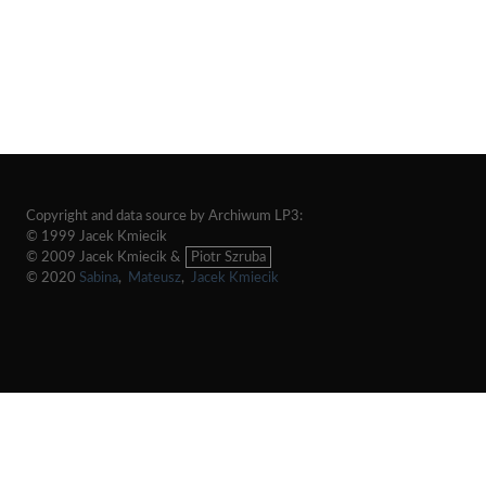
Copyright and data source by Archiwum LP3:
© 1999 Jacek Kmiecik
© 2009 Jacek Kmiecik &
Piotr Szruba
© 2020
Sabina
,
Mateusz
,
Jacek Kmiecik