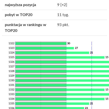
najwyższa pozycja
9
[×2]
pobyt w TOP20
11 tyg.
punktacja w rankingu w
93 pkt.
TOP20
1322
30
1323
27
1324
21
1325
15
1326
1327
1328
1329
1330
1331
1332
15
1333
1334
15
1335
21
1336
23