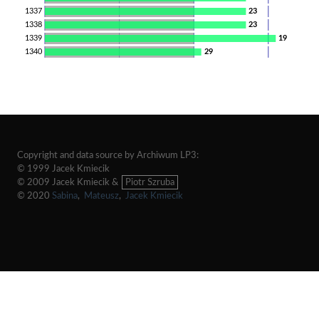
1337
23
1338
23
1339
19
1340
29
Copyright and data source by Archiwum LP3:
© 1999 Jacek Kmiecik
© 2009 Jacek Kmiecik &
Piotr Szruba
© 2020
Sabina
,
Mateusz
,
Jacek Kmiecik