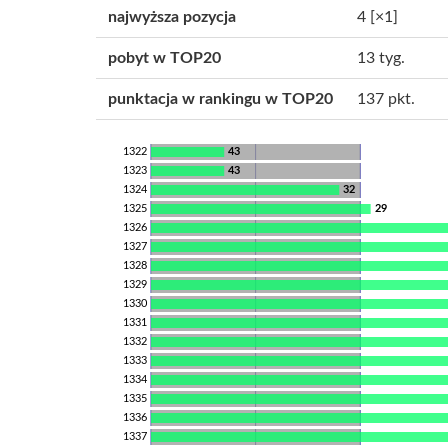
najwyższa pozycja
4
[×1]
pobyt w TOP20
13 tyg.
punktacja w rankingu w TOP20
137 pkt.
1322
43
1323
43
1324
32
1325
29
1326
1327
1328
1329
1330
1331
1332
1333
1334
1335
1336
1337