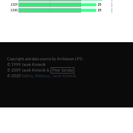
1329
25
1330
25
Copyright and data source by Archiwum LP3:
© 1999 Jacek Kmiecik
© 2009 Jacek Kmiecik &
Piotr Szruba
© 2020
Sabina
,
Mateusz
,
Jacek Kmiecik