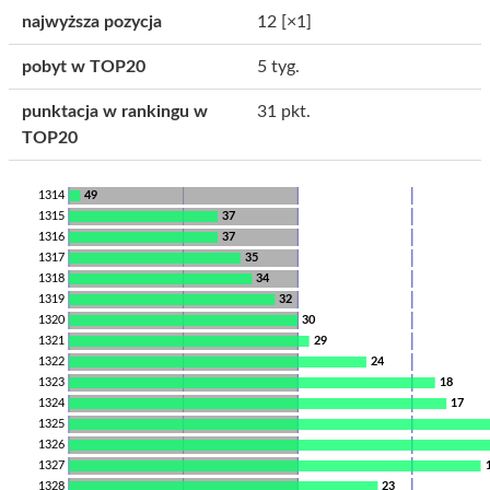
najwyższa pozycja
12
[×1]
pobyt w TOP20
5 tyg.
punktacja w rankingu w
31 pkt.
TOP20
1314
49
1315
37
1316
37
1317
35
1318
34
1319
32
1320
30
1321
29
1322
24
1323
18
1324
17
1325
1326
1327
1328
23