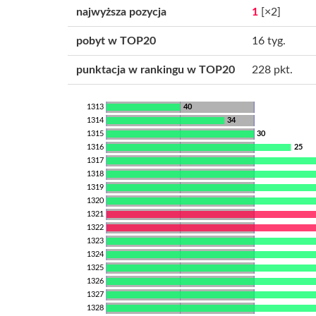
najwyższa pozycja
1
[×2]
pobyt w TOP20
16 tyg.
punktacja w rankingu w TOP20
228 pkt.
1313
40
1314
34
1315
30
1316
25
1317
1318
1319
1320
1321
1322
1323
1324
1325
1326
1327
1328