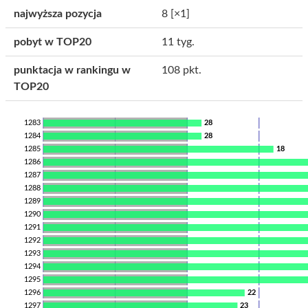
najwyższa pozycja
8
[×1]
pobyt w TOP20
11 tyg.
punktacja w rankingu w
108 pkt.
TOP20
1283
28
1284
28
1285
18
1286
1287
1288
1289
1290
1291
1292
1293
1294
1295
1296
22
1297
23