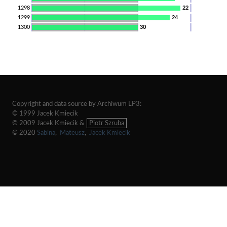
1298
22
1299
24
1300
30
Copyright and data source by Archiwum LP3:
© 1999 Jacek Kmiecik
© 2009 Jacek Kmiecik &
Piotr Szruba
© 2020
Sabina
,
Mateusz
,
Jacek Kmiecik