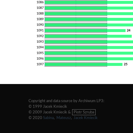
1086
1087
1088
1089
1090
1091
24
1092
1093
1094
1095
1096
1097
25
Copyright and data source by Archiwum LP3:
© 1999 Jacek Kmiecik
© 2009 Jacek Kmiecik &
Piotr Szruba
© 2020
Sabina
,
Mateusz
,
Jacek Kmiecik