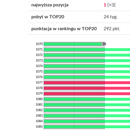
najwyższa pozycja
1
[×3]
pobyt w TOP20
24 tyg.
punktacja w rankingu w TOP20
292 pkt.
1070
31
1071
1072
1073
1074
1075
1076
1077
1078
1079
1080
1081
1082
1083
1084
1085