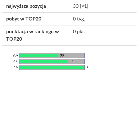
najwyższa pozycja
30
[×1]
pobyt w TOP20
0 tyg.
punktacja w rankingu w
0 pkt.
TOP20
907
38
908
35
909
30