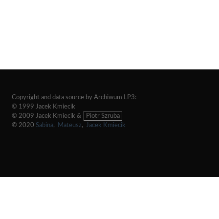
Copyright and data source by Archiwum LP3:
© 1999 Jacek Kmiecik
© 2009 Jacek Kmiecik &
Piotr Szruba
© 2020
Sabina
,
Mateusz
,
Jacek Kmiecik