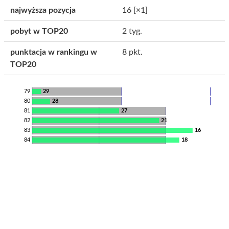
najwyższa pozycja
16
[×1]
pobyt w TOP20
2 tyg.
punktacja w rankingu w
8 pkt.
TOP20
79
29
80
28
81
27
82
21
83
16
84
18