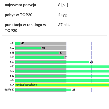
najwyższa pozycja
8
[×1]
pobyt w TOP20
4 tyg.
punktacja w rankingu w
37 pkt.
TOP20
656
48
657
40
658
33
659
31
660
21
661
662
663
664
wydanie specjalne
666
665/667
28