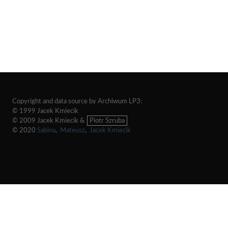
Copyright and data source by Archiwum LP3:
© 1999 Jacek Kmiecik
© 2009 Jacek Kmiecik &
Piotr Szruba
© 2020
Sabina
,
Mateusz
,
Jacek Kmiecik