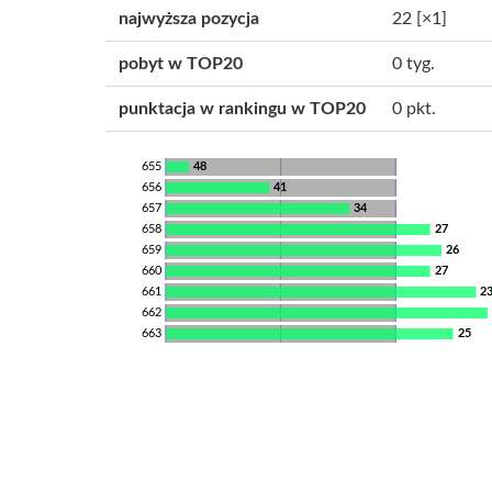
najwyższa pozycja
22
[×1]
pobyt w TOP20
0 tyg.
punktacja w rankingu w TOP20
0 pkt.
655
48
656
41
657
34
658
27
659
26
660
27
661
2
662
663
25