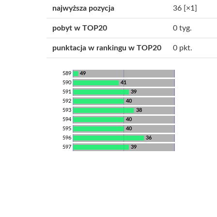
najwyższa pozycja
36
[×1]
pobyt w TOP20
0 tyg.
punktacja w rankingu w TOP20
0 pkt.
589
49
590
41
591
39
592
40
593
38
594
40
595
40
596
36
597
39