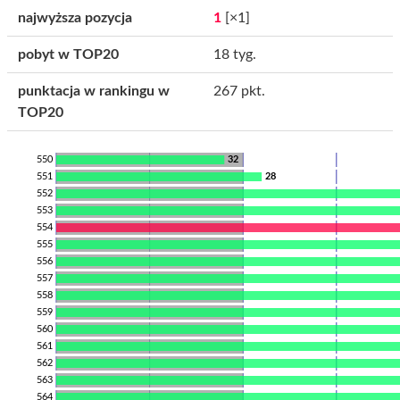
najwyższa pozycja
1
[×1]
pobyt w TOP20
18 tyg.
punktacja w rankingu w
267 pkt.
TOP20
550
32
551
28
552
553
554
555
556
557
558
559
560
561
562
563
564