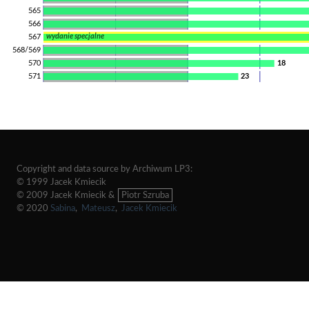
565
566
wydanie specjalne
567
568/569
570
18
571
23
Copyright and data source by Archiwum LP3:
© 1999 Jacek Kmiecik
© 2009 Jacek Kmiecik &
Piotr Szruba
© 2020
Sabina
,
Mateusz
,
Jacek Kmiecik